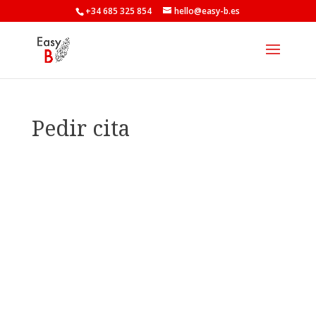
+34 685 325 854
hello@easy-b.es
Pedir cita