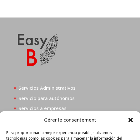
Servicios Administrativos
Servicio para autónomos
Servicios a empresas
Gérer le consentement
En Easy-B (EasyB Consulting Services SL), creemos
Para proporcionar la mejor experiencia posible, utilizamos
tecnologías como las cookies para almacenar la información del
que los negocios son para todos, no importa de