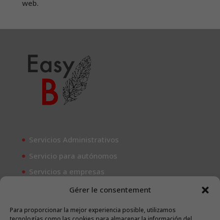
web.
Servicios Administrativos
Servicio para autónomos
Servicios a empresas
Gérer le consentement
En Easy-B (EasyB Consulting Services SL), creemos
Para proporcionar la mejor experiencia posible, utilizamos
tecnologías como las cookies para almacenar la información del