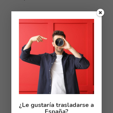
8- ¿Durante cuánto tiempo
conservaremos sus Datos?
EasyB Consulting Services SL conservará sus
Datos únicamente durante el tiempo
correspondiente a la finalidad de la recopilación
indicada en el artículo 2 anterior, que no podrá
exceder de 24 meses, con reserva de las
obligaciones de conservación de determinados
datos en aplicación de disposiciones legales o
reglamentarias, en particular las aplicables a la
actividad de Consulting que ejerce EasyB
Consulting Services SL, la resolución de litigios y
para hacer valer, ejercer o defender nuestros
derechos.
¿Le gustaría trasladarse a
España?